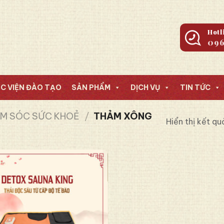
Hotl
096
C VIỆN ĐÀO TẠO
SẢN PHẨM
DỊCH VỤ
TIN TỨC
M SÓC SỨC KHOẺ
/
THẢM XÔNG
Hiển thị kết qu