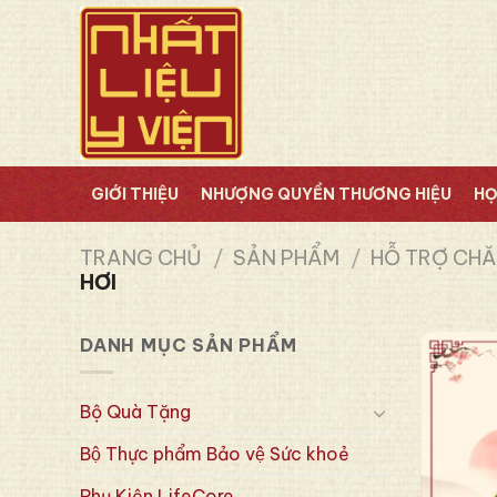
Skip
to
content
GIỚI THIỆU
NHƯỢNG QUYỀN THƯƠNG HIỆU
HỌ
TRANG CHỦ
/
SẢN PHẨM
/
HỖ TRỢ CHĂ
HƠI
DANH MỤC SẢN PHẨM
Bộ Quà Tặng
Bộ Thực phẩm Bảo vệ Sức khoẻ
Phụ Kiện LifeCore