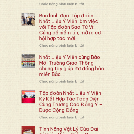
Chức năng bình luận bị tắt
ở
[Báo
Doanh
Ban lãnh đạo Tập đoàn
Nhân
Nhất Liệu Y Viện làm việc
247]
với Tập đoàn Sao Tử Vi:
Đưa
Củng cố niềm tin, mở ra cơ
Tin:
hội hợp tác mới
Tập
Đoàn
Chức năng bình luận bị tắt
ở
Y
Ban
Tế
lãnh
Nhất Liệu Y Viện cùng Báo
Nhất
đạo
Môi Trường Giao Thông
Liệu
Tập
chung tay giúp đỡ đồng bào
Y
đoàn
miền Bắc
Viện
Nhất
Thúc
Liệu
Chức năng bình luận bị tắt
ở
Đẩy
Y
Nhất
Hợp
Viện
Liệu
Tập đoàn Nhất Liệu Y Viện
Tác
làm
Y
Ký Kết Hợp Tác Toàn Diện
Chiến
việc
Viện
Cùng Trường Cao Đẳng Y –
Lược
với
cùng
Dược Cộng Đồng
Toàn
Tập
Báo
Diện
đoàn
Môi
Chức năng bình luận bị tắt
ở
Cùng
Sao
Trường
Tập
Tập
Tử
Giao
đoàn
Tính Năng Vật Lý Của Đai
Đoàn
Vi:
Thông
Nhất