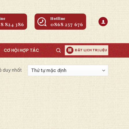
ine
Hotline
8 824 386
0868 257 676
CƠ HỘI HỢP TÁC
ĐẶT LỊCH TRỊ LIỆU
ả duy nhất