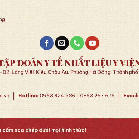
ng
TẬP ĐOÀN Y TẾ NHẤT LIỆU Y VIỆ
1I-02, Làng Việt Kiều Châu Âu, Phường Hà Đông, Thành phố
n.vn
Hotline:
0968 824 386 | 0868 257 676
Email:
 cấm sao chép dưới mọi hình thức!