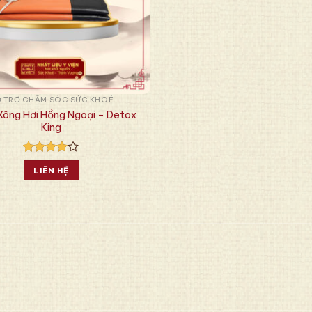
 TRỢ CHĂM SÓC SỨC KHOẺ
ông Hơi Hồng Ngoại – Detox
King
2379
trên 5
4
LIÊN HỆ
dựa trên
đánh giá