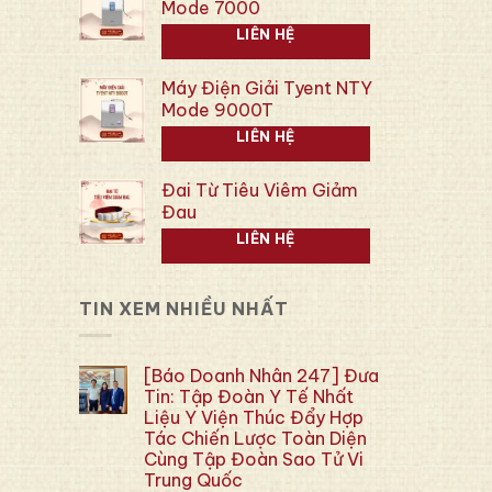
Mode 7000
LIÊN HỆ
Máy Điện Giải Tyent NTY
Mode 9000T
LIÊN HỆ
Đai Từ Tiêu Viêm Giảm
Đau
LIÊN HỆ
TIN XEM NHIỀU NHẤT
[Báo Doanh Nhân 247] Đưa
Tin: Tập Đoàn Y Tế Nhất
Liệu Y Viện Thúc Đẩy Hợp
Tác Chiến Lược Toàn Diện
Cùng Tập Đoàn Sao Tử Vi
Trung Quốc