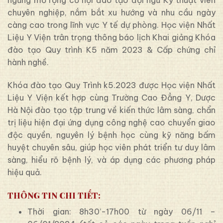
ngừng mở rộng cơ hội đào tạo đội ngũ Kỹ thuật viên
chuyên nghiệp, nắm bắt xu hướng và nhu cầu ngày
càng cao trong lĩnh vực Y tế dự phòng. Học viện Nhất
Liệu Y Viện trân trọng thông báo lịch Khai giảng Khóa
đào tạo Quy trình K5 năm 2023 & Cấp chứng chỉ
hành nghề.
Khóa đào tạo Quy Trình k5.2023 được Học viện Nhất
Liệu Y Viện kết hợp cùng Trường Cao Đẳng Y, Dược
Hà Nội đào tạo tập trung về kiến thức lâm sàng, chẩn
trị liệu hiện đại ứng dụng công nghệ cao chuyển giao
độc quyền, nguyên lý bệnh học cùng kỹ năng bấm
huyệt chuyên sâu, giúp học viên phát triển tư duy lâm
sàng, hiểu rõ bệnh lý, và áp dụng các phương pháp
hiệu quả.
THÔNG TIN CHI TIẾT:
Thời gian: 8h30’-17h00 từ ngày 06/11 –