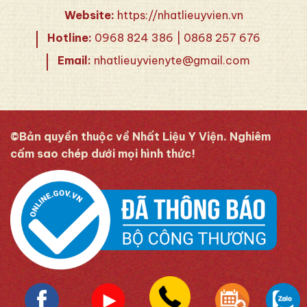
Website:
https://nhatlieuyvien.vn
Hotline:
0968 824 386 | 0868 257 676
Email:
nhatlieuyvienyte@gmail.com
©Bản quyền thuộc về Nhất Liệu Y Viện. Nghiêm
cấm sao chép dưới mọi hình thức!