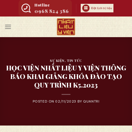
Skip
Hotline
Đặt lịch trị liệu
0968 824 386
to
content
SỰ KIỆN
,
TIN TỨC
HỌC VIỆN NHẤT LIỆU Y VIỆN THÔNG
BÁO KHAI GIẢNG KHÓA ĐÀO TẠO
QUY TRÌNH K5.2023
POSTED ON
02/11/2023
BY
QUANTRI