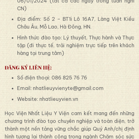
06/01/2024 (tất cả các ngày trong tuần nghỉ
CN)
Địa điểm: Số 2 – BT1i Lô 16A7, Làng Việt Kiều
Châu Âu, Mỗ Lao, Hà Đông, HN.
Hình thức đào tạo: Lý thuyết, Thực hành và Thực
tập (đi thực tế, trải nghiệm trực tiếp trên khách
hàng tại trung tâm)
ĐĂNG KÝ LIÊN HỆ:
Số điện thoại: 086 825 76 76
Email: nhatlieuyvienyte@gmail.com
Website: nhatlieuyvien.vn
Học Viện Nhất Liệu Y Viện cam kết mang đến những
chương trình đào tạo chuyên nghiệp và toàn diện, trở
thành một nền tảng vững chắc giúp Quý Anh/chị định
hình tương lai thành công trong ngành Chăm sóc sức